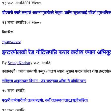
१३ घण्टा अगाडि
801
Views
डीएसपी बमले सम्हाले अछाम प्रहरीको नेतृत्व, शान्ति सुरक्षालाई पहिलो प्राथमि
१३ घण्टा अगाडि
107
Views
सिफारिस
सुरक्षा/अपराध
इन्टरपोलको रेड नोटिसपछि फरार कर्तव्य ज्यान अभियुक
By
Scoop Khabar
९ घण्टा अगाडि
काठमाडौं। ज्यान सम्बन्धी कसुर (कर्तव्य ज्यान) मुद्दामा फरार रहेका तथा इन्
राष्ट्रिय अनुसन्धान विभाग : जब राष्ट्रका आँखा नै धमिलिन्छन्
१० घण्टा अगाडि
प्रहरी कर्मचारीको तलब बढ्यो, नयाँ तलबमान लागू [सूचीसहित]
१३ घण्टा अगाडि