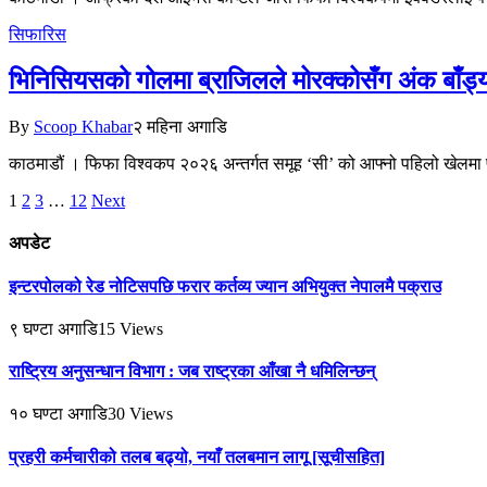
सिफारिस
भिनिसियसको गोलमा ब्राजिलले मोरक्कोसँग अंक बाँड्य
By
Scoop Khabar
२ महिना अगाडि
काठमाडौं । फिफा विश्वकप २०२६ अन्तर्गत समूह ‘सी’ को आफ्नो पहिलो खेलमा 
1
2
3
…
12
Next
अपडेट
इन्टरपोलको रेड नोटिसपछि फरार कर्तव्य ज्यान अभियुक्त नेपालमै पक्राउ
९ घण्टा अगाडि
15
Views
राष्ट्रिय अनुसन्धान विभाग : जब राष्ट्रका आँखा नै धमिलिन्छन्
१० घण्टा अगाडि
30
Views
प्रहरी कर्मचारीको तलब बढ्यो, नयाँ तलबमान लागू [सूचीसहित]