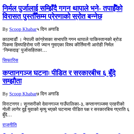
निर्मल पुर्जालाई सम्झिँदै गगन थापाले भने- तपाईँको
विरासत पुस्तौँसम्म प्रेरणाको स्रोत बन्नेछ
By
Scoop Khabar
५ दिन अगाडि
काठमाडौं । नेपाली कांग्रेसका सभापति गगन थापाले पाकिस्तानको ब्रोड
पिकमा हिमपहिरोमा परी ज्यान गुमाएका विश्व कीर्तिमानी आरोही निर्मल
‘निम्सदाइ’ पुर्जासहितका…
सिफारिस
कप्तानगञ्ज घटनाः पीडित र सरकारबीच ६ बुँदे
सम्झौता
By
Scoop Khabar
७ दिन अगाडि
विराटनगर। सुनसरीको देवानगञ्ज गाउँपालिका-३, कप्तानगञ्जमा प्रहरीको
गोली लागेर दुई युवाको मृत्यु भएको घटनामा पीडित पक्ष र सरकारबिच गएराति ६
बुँदे…
राजनीति