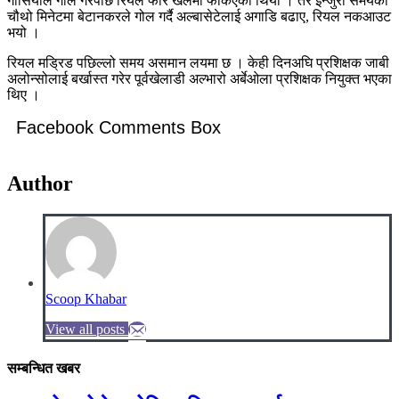
गार्सियाले गोल‌ गरेपछि रियल फेरि खेलमा फर्किएको थियो । तर इन्जुरी समयको
चौथो मिनेटमा बेटानकरले गोल गर्दै अल्बासेटेलाई अगाडि बढाए, रियल नकआउट
भयो ।
रियल मड्रिड पछिल्लो समय असमान लयमा छ । केही दिनअघि प्रशिक्षक जाबी
अलोन्सोलाई बर्खास्त गरेर पूर्वखेलाडी अल्भारो अर्बेओला प्रशिक्षक नियुक्त भएका
थिए ।
Facebook Comments Box
Author
Scoop Khabar
View all posts
सम्बन्धित खबर