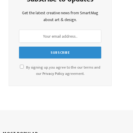
Get the latest creative news from SmartMag
about art & design.
By signing up, you agree to the our terms and
our
Privacy Policy
agreement.