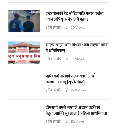
इन्टरपोलको रेड नोटिसपछि फरार कर्तव्य
ज्यान अभियुक्त नेपालमै पक्राउ
१ दिन अगाडि
20
Views
राष्ट्रिय अनुसन्धान विभाग : जब राष्ट्रका आँखा
नै धमिलिन्छन्
१ दिन अगाडि
35
Views
प्रहरी कर्मचारीको तलब बढ्यो, नयाँ
तलबमान लागू [सूचीसहित]
१ दिन अगाडि
848
Views
डीएसपी बमले सम्हाले अछाम प्रहरीको
नेतृत्व, शान्ति सुरक्षालाई पहिलो प्राथमिकता
१ दिन अगाडि
112
Views