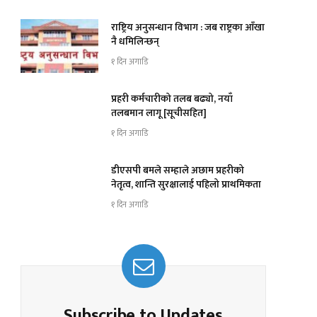
राष्ट्रिय अनुसन्धान विभाग : जब राष्ट्रका आँखा
नै धमिलिन्छन्
१ दिन अगाडि
प्रहरी कर्मचारीको तलब बढ्यो, नयाँ
तलबमान लागू [सूचीसहित]
१ दिन अगाडि
डीएसपी बमले सम्हाले अछाम प्रहरीको
नेतृत्व, शान्ति सुरक्षालाई पहिलो प्राथमिकता
१ दिन अगाडि
Subscribe to Updates