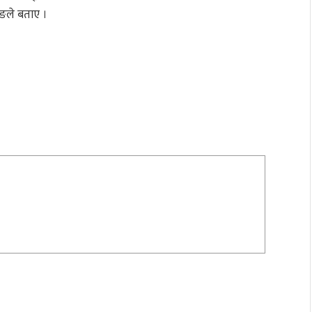
ुङले बताए ।