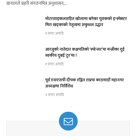
खनालले प्रहरी संगठनभित्र अनुशासन,…
मोटरसाइकलसहित खोलामा बगेका युवकको इन्स्पेक्टर
मिरा खड्काको नेतृत्वमा सकुशल उद्धार
१ घण्टा अगाडि
आरजुको नातेदार कक्षपतिको ‘स्पोन्सर’मा मन्त्रीका दुई
स्वकीय दुबई ‘टुर’मा !
१ घण्टा अगाडि
पूर्व एसएसपी दीपक रञ्जित राप्रपा काठमाडौं महानगर
अध्यक्षमा निर्विरोध
२ घण्टा अगाडि