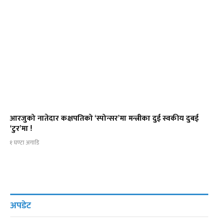
आरजुको नातेदार कक्षपतिको ‘स्पोन्सर’मा मन्त्रीका दुई स्वकीय दुबई
‘टुर’मा !
१ घण्टा अगाडि
अपडेट