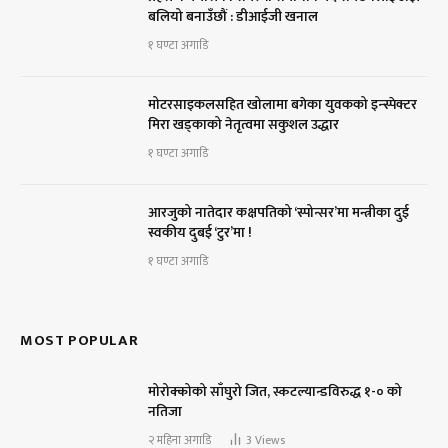
बलियो बनाउँछौं : डीआईजी खनाल
१ घण्टा अगाडि
मोटरसाइकलसहित खोलामा बगेका युवकको इन्स्पेक्टर
मिरा खड्काको नेतृत्वमा सकुशल उद्धार
१ घण्टा अगाडि
आरजुको नातेदार कक्षपतिको ‘स्पोन्सर’मा मन्त्रीका दुई
स्वकीय दुबई ‘टुर’मा !
१ घण्टा अगाडि
MOST POPULAR
मोरोक्कोको साँघुरो जित, स्कटल्यान्डविरुद्ध १-० को
नतिजा
२ महिना अगाडि
3
Views