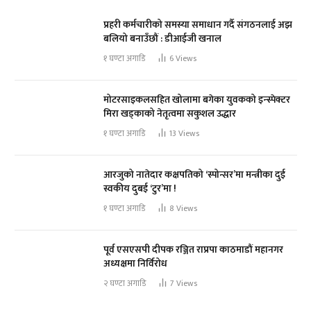
प्रहरी कर्मचारीको समस्या समाधान गर्दै संगठनलाई अझ
बलियो बनाउँछौं : डीआईजी खनाल
१ घण्टा अगाडि
6
Views
मोटरसाइकलसहित खोलामा बगेका युवकको इन्स्पेक्टर
मिरा खड्काको नेतृत्वमा सकुशल उद्धार
१ घण्टा अगाडि
13
Views
आरजुको नातेदार कक्षपतिको ‘स्पोन्सर’मा मन्त्रीका दुई
स्वकीय दुबई ‘टुर’मा !
१ घण्टा अगाडि
8
Views
पूर्व एसएसपी दीपक रञ्जित राप्रपा काठमाडौं महानगर
अध्यक्षमा निर्विरोध
२ घण्टा अगाडि
7
Views